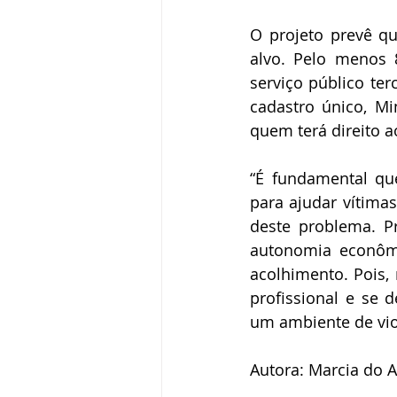
O projeto prevê qu
alvo. Pelo menos 
serviço público ter
cadastro único, Mi
quem terá direito a
“
É fundamental que
para ajudar vítima
deste problema. 
P
autonomia econômic
acolhimento. Pois,
profissional e se 
um ambiente de viol
Autora: Marcia do 