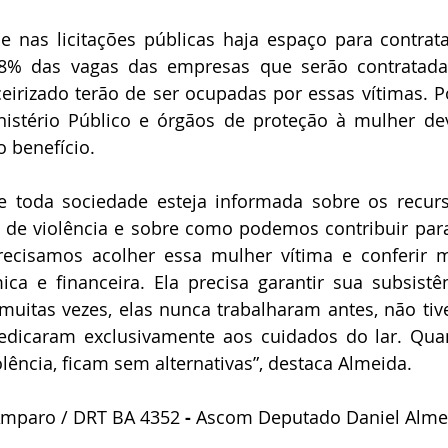
e nas licitações públicas haja espaço para contrata
8% das vagas das empresas que serão contratadas
ceirizado terão de ser ocupadas por essas vítimas. 
nistério Público e órgãos de proteção à mulher dev
o benefício. 
 toda sociedade esteja informada sobre os recurso
s de violência e sobre como podemos contribuir para
recisamos acolher essa mulher vítima e conferir m
a e financeira. Ela precisa garantir sua subsistên
 muitas vezes, elas nunca trabalharam antes, não ti
dedicaram exclusivamente aos cuidados do lar. Qua
ência, ficam sem alternativas”, destaca Almeida.
Amparo / DRT BA 4352
 - 
Ascom Deputado Daniel Alme