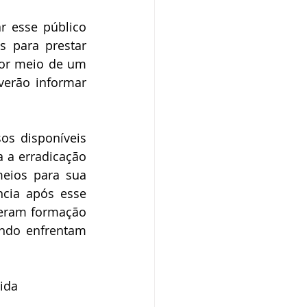
r esse público 
 para prestar 
Por meio de um 
erão informar 
s disponíveis 
 a erradicação 
eios para sua 
cia após esse 
veram formação 
ndo enfrentam 
ida 