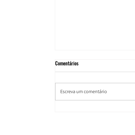
Comentários
Escreva um comentário
Eleições 2026: Daniel Almeida
oficializa candidatura em
convenção do PCdoB