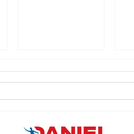
Deputado Daniel Almeida critica
Danie
os efeitos da Reforma Trabalhista
Prêmi
e defende retomada direitos dos
trabalhadores