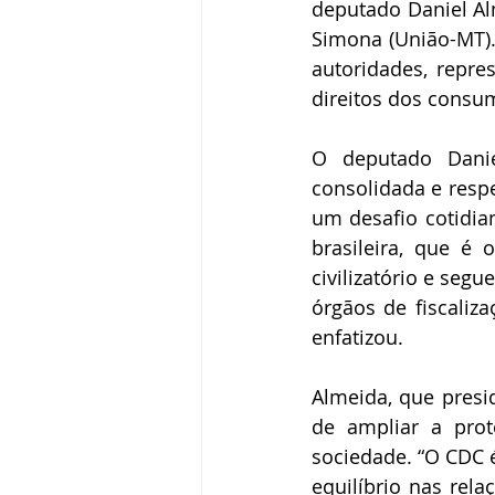
deputado Daniel Al
Simona (União-MT).
autoridades, repre
direitos dos consu
O deputado Danie
consolidada e respe
um desafio cotidia
brasileira, que é
civilizatório e segu
órgãos de fiscaliza
enfatizou.
Almeida, que pres
de ampliar a pro
sociedade. “O CDC 
equilíbrio nas rel