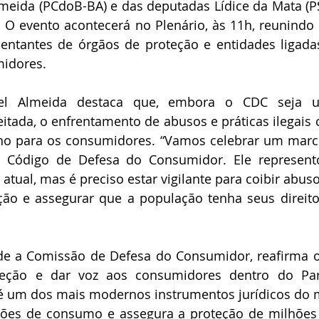
meida (PCdoB-BA) e das deputadas Lídice da Mata (PS
 O evento acontecerá no Plenário, às 11h, reunindo 
sentantes de órgãos de proteção e entidades ligada
midores.
l Almeida destaca que, embora o CDC seja um
itada, o enfrentamento de abusos e práticas ilegais 
no para os consumidores. “Vamos celebrar um marco
 o Código de Defesa do Consumidor. Ele represen
e atual, mas é preciso estar vigilante para coibir abusos
ção e assegurar que a população tenha seus direitos
ide a Comissão de Defesa do Consumidor, reafirma 
teção e dar voz aos consumidores dentro do Par
é um dos mais modernos instrumentos jurídicos do m
ações de consumo e assegura a proteção de milhões d