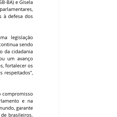
B-BA) e Gisela 
parlamentares, 
s à defesa dos 
a legislação 
continua sendo 
 da cidadania 
tou um avanço 
, fortalecer os 
 respeitados”, 
o compromisso 
lamento e na 
undo, garante 
e brasileiros. 